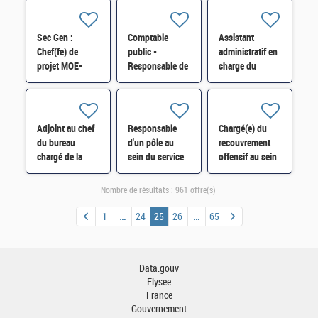
hospitalière
GESTION
analyse risque :
Nord Drôme H/F
COMPTABLE
Particuliers H/F
(SGC)
Sec Gen :
Comptable
Assistant
ROUSSILLON
Chef(fe) de
public -
administratif en
H/F
projet MOE-
Responsable de
charge du
Responsable
la trésorerie
recouvrement et
conception et
hospitalière de
de la
développement
Thuir - H/F
comptabilité H/F
- Tech Lead H/F
Adjoint au chef
Responsable
Chargé(e) du
du bureau
d'un pôle au
recouvrement
chargé de la
sein du service
offensif au sein
performance de
des impôts des
du pôle de
la dépense
entreprises
recouvrement
Nombre de résultats :
961 offre(s)
publique
(SIE) 11 de la
spécialisé
(2POP/Pôle
DRFIP de Paris
DNVSF - DRFIP
1
24
25
26
65
Performance)*
H/F
Paris H/F
H/F
Data.gouv
Elysee
France
Gouvernement