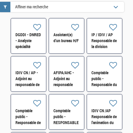
Affiner ma recherche
DGDDI - DNRED
Assistant(e)
IP / IDIV / AP
- Analyste
d'un bureau H/F
Responsable de
spécialité
la division
« contrefaçons »
Budget
au Département
immobilier
Consommateur
logistique -
et
DDFIP 74 - H/F
IDIV CN / AP -
AFIPA/AHC -
Comptable
Environnement
Adjoint au
Adjoint au
public -
H/F
responsable de
responsable
Responsable du
la trésorerie
maîtrise
service des
hospitalière du
d'activité H/F
impôts des
Var H/F
entreprises sud
Drôme à
Comptable
Comptable
IDIV CN /AP
Montélimar H/F
public -
public -
Responsable de
Responsable de
RESPONSABLE
l'animation du
la trésorerie
DU SERVICE DE
réseau et