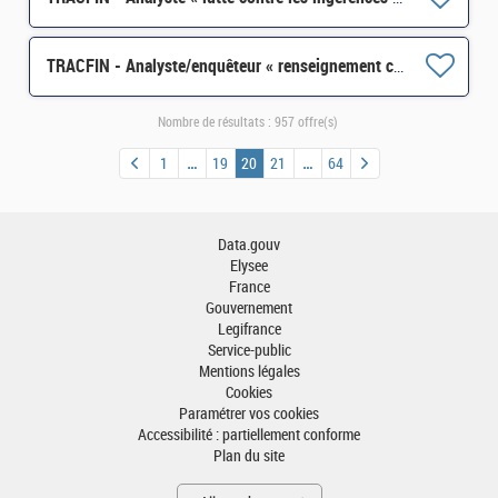
TRACFIN - Analyste/enquêteur « renseignement criminel » H/F
Nombre de résultats :
957 offre(s)
1
19
20
21
64
Data.gouv
Elysee
France
Gouvernement
Legifrance
Service-public
Mentions légales
Cookies
Paramétrer vos cookies
Accessibilité : partiellement conforme
Plan du site