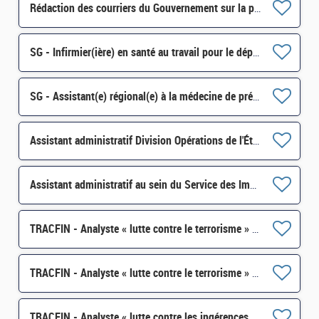
Rédaction des courriers du Gouvernement sur la politique industrielle SI-SDPI-160 H/F
SG - Infirmier(ière) en santé au travail pour le département du Loiret (45) H/F
SG - Assistant(e) régional(e) à la médecine de prévention pour la région Nouvelle-Aquitaine H/F
Assistant administratif Division Opérations de l'État/Recouvrement des recettes non fiscales H/F
Assistant administratif au sein du Service des Impôts fonciers (SDIF) d'Ajaccio H/F
TRACFIN - Analyste « lutte contre le terrorisme » H/F
TRACFIN - Analyste « lutte contre le terrorisme » H/F
TRACFIN - Analyste « lutte contre les ingérences étrangères » H/F