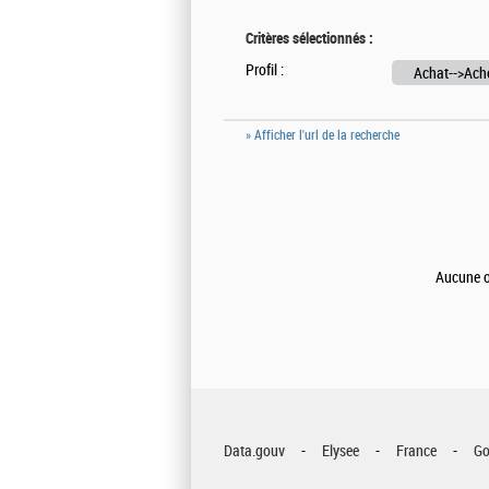
Critères sélectionnés :
Profil :
Achat-->Ache
» Afficher l'url de la recherche
Aucune of
Data.gouv
Elysee
France
Go