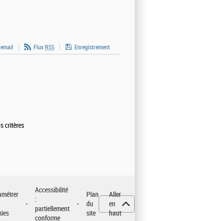
 email
Flux
RSS
Enregistrement
s critères
Accessibilité
amétrer
Plan
Aller
:
du
en
partiellement
kies
site
haut
conforme