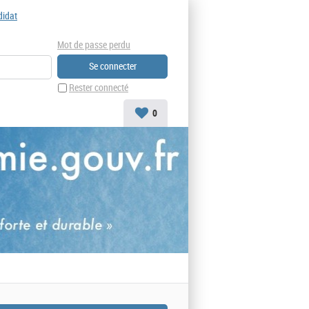
didat
Mot de passe perdu
Rester connecté
0