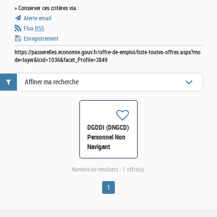
» Conserver ces critères via :
Alerte email
Flux
RSS
Enregistrement
https://passerelles.economie.gouv.fr/offre-de-emploi/liste-toutes-offres.aspx?mo
de=layer&lcid=1036&facet_Profile=3849
Affiner ma recherche
DGDDI (DNGCD)
Personnel Non
Navigant
Technique /
Mécanicien Be1
Nombre de résultats :
1 offre(s)
sur hélicoptère à
Le Havre H/F
1