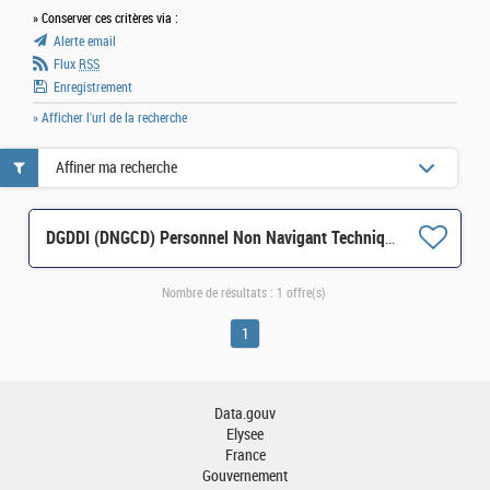
» Conserver ces critères via :
Alerte email
Flux
RSS
Enregistrement
» Afficher l'url de la recherche
Affiner ma recherche
DGDDI (DNGCD) Personnel Non Navigant Technique / Mécanicien Be1 sur hélicoptère à Le Havre H/F
Nombre de résultats :
1 offre(s)
1
Data.gouv
Elysee
France
Gouvernement