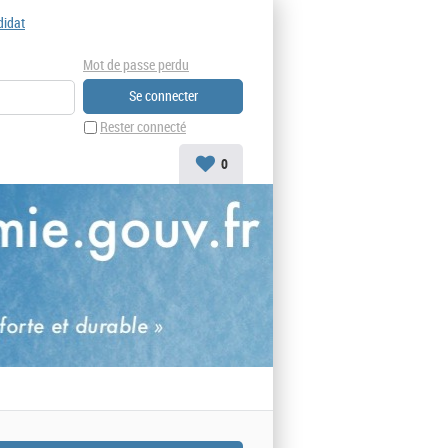
didat
Mot de passe perdu
Rester connecté
0