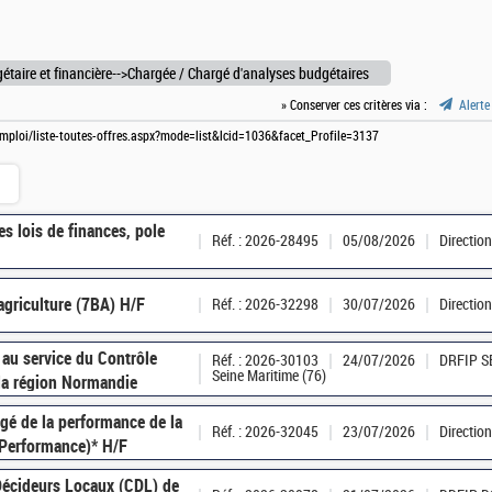
étaire et financière-->Chargée / Chargé d'analyses budgétaires
» Conserver ces critères via :
Alerte
-emploi/liste-toutes-offres.aspx?mode=list&lcid=1036&facet_Profile=3137
s lois de finances, pole
Réf. : 2026-28495
05/08/2026
Directio
'agriculture (7BA) H/F
Réf. : 2026-32298
30/07/2026
Directio
 au service du Contrôle
Réf. : 2026-30103
24/07/2026
DRFIP S
Seine Maritime (76)
la région Normandie
gé de la performance de la
Réf. : 2026-32045
23/07/2026
Directio
Performance)* H/F
 Décideurs Locaux (CDL) de