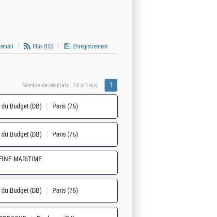
 email
Flux
RSS
Enregistrement
1
Nombre de résultats :
14 offre(s)
n du Budget (DB)
Paris (75)
n du Budget (DB)
Paris (75)
EINE-MARITIME
n du Budget (DB)
Paris (75)