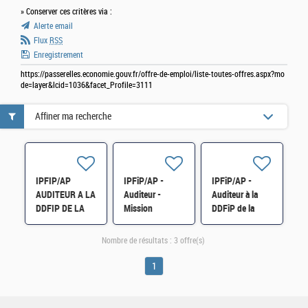
» Conserver ces critères via :
Alerte email
Flux
RSS
Enregistrement
https://passerelles.economie.gouv.fr/offre-de-emploi/liste-toutes-offres.aspx?mo
de=layer&lcid=1036&facet_Profile=3111
Affiner ma recherche
IPFIP/AP
IPFiP/AP -
IPFiP/AP -
AUDITEUR A LA
Auditeur -
Auditeur à la
DDFIP DE LA
Mission
DDFiP de la
MEUSE H/F
Départementale
Marne H/F
Maîtrise des
Nombre de résultats :
3 offre(s)
Risques et Audit
H/F
1