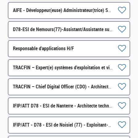
AIFE - Développeur(euse) Administrateur(trice) ServiceNow H/F
D78-ESI de Nemours(77)-Assistant/Assistante support utilisateurs (assistance technique domaine pro) H/F
Responsable d'applications H/F
TRACFIN – Expert(e) systèmes d'exploitation et virtualisation H/F
TRACFIN – Chief Digital Officer (CDO) - Architecte technique et Systèmes H/F
IFIP/ATT D78 - ESI de Nanterre - Architecte technique (H/F)
IFIP/ATT - D78 - ESI de Noisiel (77) - Exploitant-Exploitante système en environnement virtualisé H/F