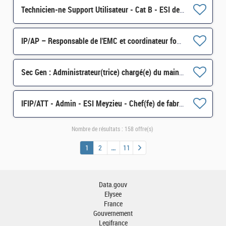
Technicien-ne Support Utilisateur - Cat B - ESI de Toulouse - Poste2 H/F
IP/AP – Responsable de l'EMC et coordinateur fonctionnel - Projet NARA DP3 H/F
Sec Gen : Administrateur(trice) chargé(e) du maintien en condition de sécurité (MCS) H/F
IFIP/ATT - Admin - ESI Meyzieu - Chef(fe) de fabrication H/F
Nombre de résultats :
158 offre(s)
1
2
11
Data.gouv
Elysee
France
Gouvernement
Legifrance