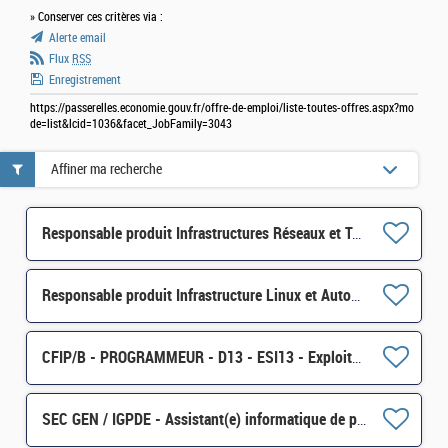
» Conserver ces critères via :
Alerte email
Flux
RSS
Enregistrement
https://passerelles.economie.gouv.fr/offre-de-emploi/liste-toutes-offres.aspx?mo
de=list&lcid=1036&facet_JobFamily=3043
Affiner ma recherche
Responsable produit Infrastructures Réseaux et Télécom H/F
Responsable produit Infrastructure Linux et Automatisation H/F
CFIP/B - PROGRAMMEUR - D13 - ESI13 - Exploitant(e) Applicatif sur AIX H/F
SEC GEN / IGPDE - Assistant(e) informatique de proximité H/F