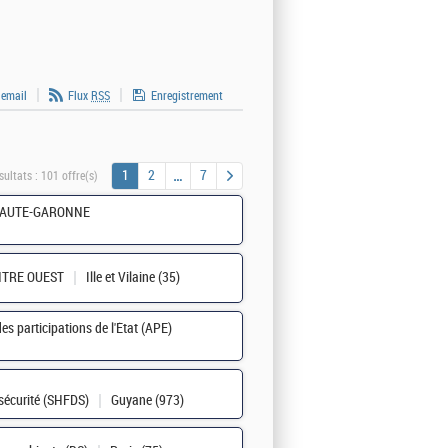
 email
Flux
RSS
Enregistrement
1
2
7
sultats :
101 offre(s)
HAUTE-GARONNE
NTRE OUEST
Ille et Vilaine (35)
es participations de l'État (APE)
 sécurité (SHFDS)
Guyane (973)