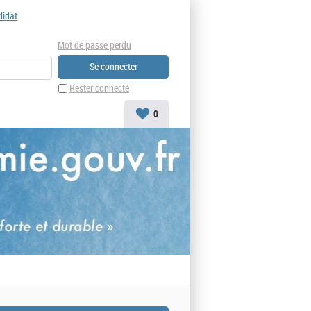
didat
Mot de passe perdu
Rester connecté
0