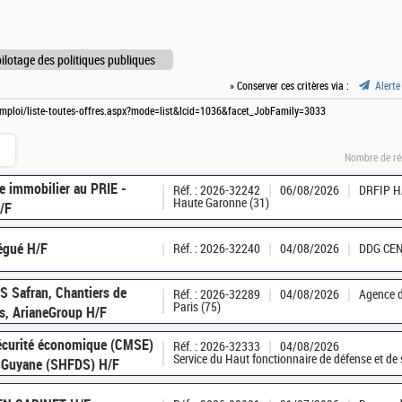
pilotage des politiques publiques
» Conserver ces critères via :
Alerte
e-emploi/liste-toutes-offres.aspx?mode=list&lcid=1036&facet_JobFamily=3033
Nombre de ré
e immobilier au PRIE -
Réf. : 2026-32242
06/08/2026
DRFIP 
Haute Garonne (31)
H/F
légué H/F
Réf. : 2026-32240
04/08/2026
DDG CE
 Safran, Chantiers de
Réf. : 2026-32289
04/08/2026
Agence d
Paris (75)
is, ArianeGroup H/F
sécurité économique (CMSE)
Réf. : 2026-32333
04/08/2026
Service du Haut fonctionnaire de défense et de
é Guyane (SHFDS) H/F