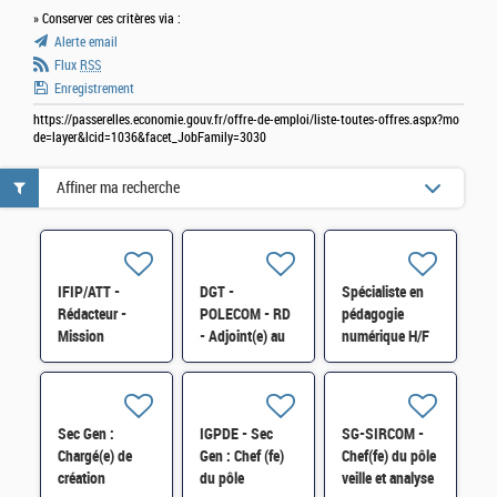
» Conserver ces critères via :
Alerte email
Flux
RSS
Enregistrement
https://passerelles.economie.gouv.fr/offre-de-emploi/liste-toutes-offres.aspx?mo
de=layer&lcid=1036&facet_JobFamily=3030
Affiner ma recherche
IFIP/ATT -
DGT -
Spécialiste en
Rédacteur -
POLECOM - RD
pédagogie
Mission
- Adjoint(e) au
numérique H/F
"Communication
chef de bureau,
et Animation du
en charge de la
réseau des
communication
agents
externe H/F
Sec Gen :
IGPDE - Sec
SG-SIRCOM -
comptables" -
Chargé(e) de
Gen : Chef (fe)
Chef(fe) du pôle
2FCE-2B
création
du pôle
veille et analyse