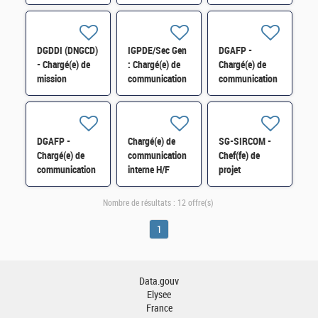
graphique
"Synthèse et
des dynamiques
(BPRHAC)
communication"
d'opinion H/F
Contrat court
H/F
H/F
DGDDI (DNGCD)
IGPDE/Sec Gen
DGAFP -
- Chargé(e) de
: Chargé(e) de
Chargé(e) de
mission
communication
communication
communication
- CDD 6 mois
(Mission
et dialogue
H/F
communication)
social H/F
H/F
DGAFP -
Chargé(e) de
SG-SIRCOM -
Chargé(e) de
communication
Chef(fe) de
communication
interne H/F
projet
(Mission
préfiguration
communication)
médiathèque
Nombre de résultats :
12 offre(s)
H/F
ministérielle
(CDD 4 mois)
1
H/F
Data.gouv
Elysee
France