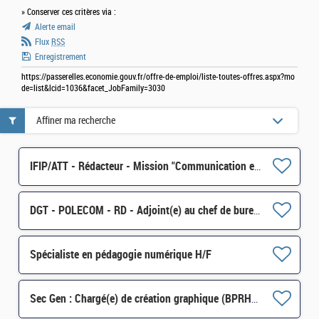
» Conserver ces critères via :
Alerte email
Flux
RSS
Enregistrement
https://passerelles.economie.gouv.fr/offre-de-emploi/liste-toutes-offres.aspx?mo
de=list&lcid=1036&facet_JobFamily=3030
Affiner ma recherche
IFIP/ATT - Rédacteur - Mission "Communication et Animation du réseau des agents comptables" - 2FCE-2B
DGT - POLECOM - RD - Adjoint(e) au chef de bureau, en charge de la communication externe H/F
Spécialiste en pédagogie numérique H/F
Sec Gen : Chargé(e) de création graphique (BPRHAC) Contrat court H/F