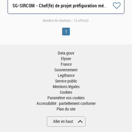
SG-SIRCOM - Chef(fe) de projet préfiguration médiathèque ministérielle (CDD 4 mois) H/F
Nombre de résultats :
12 offre(s)
1
Data.gouv
Elysee
France
Gouvernement
Legifrance
Service-public
Mentions légales
Cookies
Paramétrer vos cookies
Accessibilité : partiellement conforme
Plan du site
Aller en haut