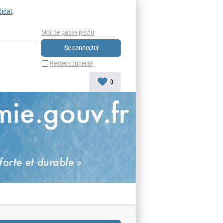
didat
Mot de passe perdu
Rester connecté
0