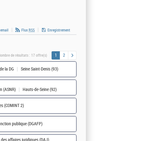
 email
Flux
RSS
Enregistrement
1
2
ombre de résultats :
17 offre(s)
 de la DG
Seine Saint-Denis (93)
ion (ASNR)
Hauts-de-Seine (92)
ges (COMINT 2)
 fonction publique (DGAFP)
 des affaires juridiques (DAJ)