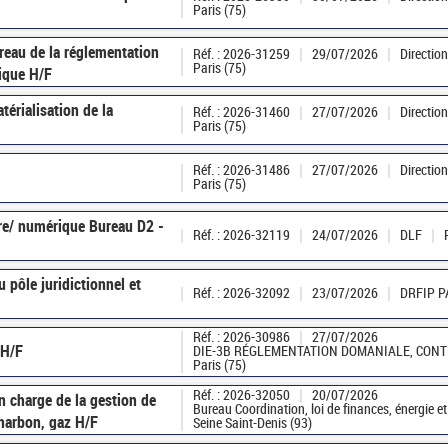
Paris (75)
reau de la réglementation
Réf. : 2026-31259
29/07/2026
Direction
Paris (75)
ique H/F
térialisation de la
Réf. : 2026-31460
27/07/2026
Direction
Paris (75)
Réf. : 2026-31486
27/07/2026
Direction
Paris (75)
ure/ numérique Bureau D2 -
Réf. : 2026-32119
24/07/2026
DLF
 pôle juridictionnel et
Réf. : 2026-32092
23/07/2026
DRFIP P
Réf. : 2026-30986
27/07/2026
 H/F
DIE-3B RÉGLEMENTATION DOMANIALE, CONT
Paris (75)
Réf. : 2026-32050
20/07/2026
n charge de la gestion de
Bureau Coordination, loi de finances, énergie et f
charbon, gaz H/F
Seine Saint-Denis (93)