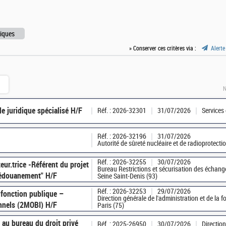
diques
» Conserver ces critères via :
Alerte
N
e juridique spécialisé H/F
Réf. : 2026-32301
31/07/2026
Services
Réf. : 2026-32196
31/07/2026
Autorité de sûreté nucléaire et de radioprotect
Réf. : 2026-32255
30/07/2026
r.trice -Référent du projet
Bureau Restrictions et sécurisation des échan
dédouanement" H/F
Seine Saint-Denis (93)
Réf. : 2026-32253
29/07/2026
a fonction publique –
Direction générale de l'administration et de la
onnels (2MOBI) H/F
Paris (75)
 au bureau du droit privé
Réf. : 2025-26950
30/07/2026
Direction