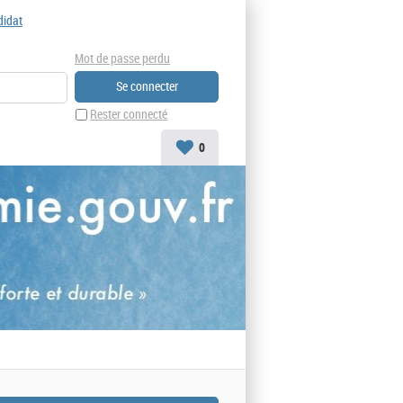
didat
Mot de passe perdu
Rester connecté
0