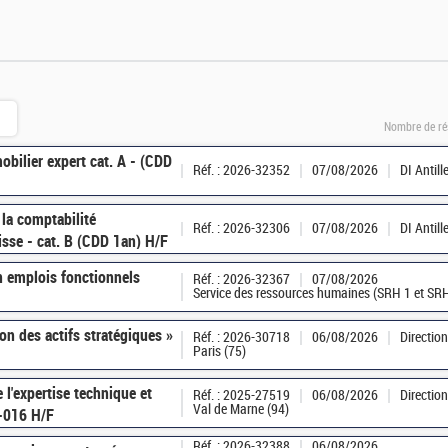
Nombre de ré
obilier expert cat. A - (CDD
Réf. : 2026-32352
07/08/2026
DI Antil
la comptabilité
Réf. : 2026-32306
07/08/2026
DI Antil
isse - cat. B (CDD 1an) H/F
n emplois fonctionnels
Réf. : 2026-32367
07/08/2026
Service des ressources humaines (SRH 1 et SRH
on des actifs stratégiques »
Réf. : 2026-30718
06/08/2026
Directio
Paris (75)
 l'expertise technique et
Réf. : 2025-27519
06/08/2026
Directio
Val de Marne (94)
-016 H/F
Réf. : 2026-32388
06/08/2026