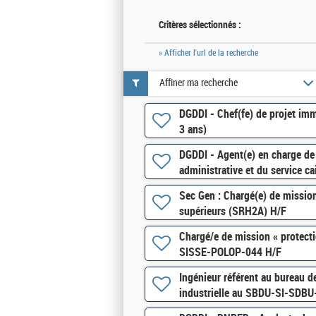
Critères sélectionnés :
» Afficher l'url de la recherche
Affiner ma recherche
DGDDI - Chef(fe) de projet imm
3 ans)
DGDDI - Agent(e) en charge de 
administrative et du service ca
Sec Gen : Chargé(e) de missio
supérieurs (SRH2A) H/F
Chargé/e de mission « protecti
SISSE-POLOP-044 H/F
Ingénieur référent au bureau de
industrielle au SBDU-SI-SDBU