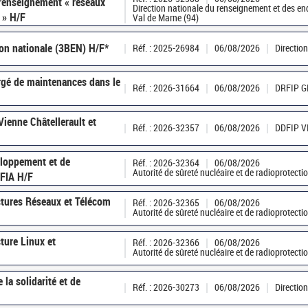
renseignement « réseaux
Direction nationale du renseignement et des e
 » H/F
Val de Marne (94)
ion nationale (3BEN) H/F*
Réf. : 2025-26984
06/08/2026
Directio
argé de maintenances dans le
Réf. : 2026-31664
06/08/2026
DRFIP 
ienne Châtellerault et
Réf. : 2026-32357
06/08/2026
DDFIP V
eloppement et de
Réf. : 2026-32364
06/08/2026
Autorité de sûreté nucléaire et de radioprotect
OFIA H/F
ctures Réseaux et Télécom
Réf. : 2026-32365
06/08/2026
Autorité de sûreté nucléaire et de radioprotect
ture Linux et
Réf. : 2026-32366
06/08/2026
Autorité de sûreté nucléaire et de radioprotect
 la solidarité et de
Réf. : 2026-30273
06/08/2026
Directio