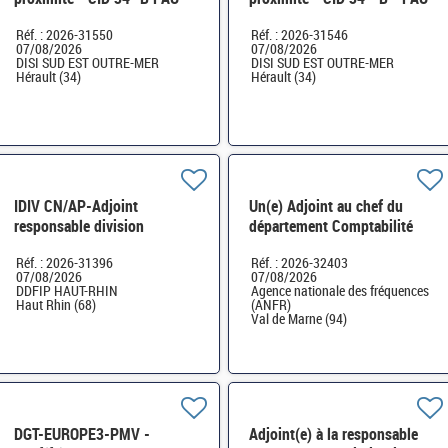
D13 - ESI34 - H/F
- D13 - ESI34 - H/F
Réf. : 2026-31550
Réf. : 2026-31546
07/08/2026
07/08/2026
DISI SUD EST OUTRE-MER
DISI SUD EST OUTRE-MER
Hérault (34)
Hérault (34)
IDIV CN/AP-Adjoint
Un(e) Adjoint au chef du
responsable division
département Comptabilité
Ressources Humaines -
administrative H/F
Réf. : 2026-31396
Réf. : 2026-32403
Formation Professionnelle
07/08/2026
07/08/2026
H/F
DDFIP HAUT-RHIN
Agence nationale des fréquences
Haut Rhin (68)
(ANFR)
Val de Marne (94)
DGT-EUROPE3-PMV -
Adjoint(e) à la responsable