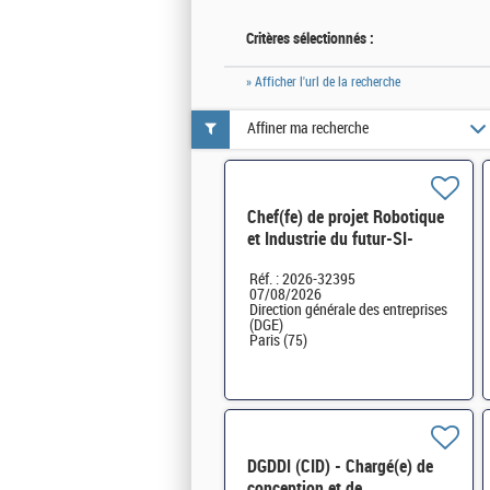
Critères sélectionnés :
» Afficher l'url de la recherche
Affiner ma recherche
Chef(fe) de projet Robotique
et Industrie du futur-SI-
SDTME-081 H/F
Réf. : 2026-32395
07/08/2026
Direction générale des entreprises
(DGE)
Paris (75)
DGDDI (CID) - Chargé(e) de
conception et de