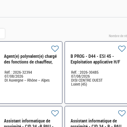
Nombre de ré
Agent(e) polyvalent(e) chargé
B PROG - D44 - ESI 45 -
des fonctions de chauffeur,
Exploitation applicative H/F
d'accueil, de courrier et de
Réf. : 2026-32394
Réf. : 2026-30485
manutention (H/F)
07/08/2026
07/08/2026
DI Auvergne – Rhône – Alpes
DISI CENTRE OUEST
Loiret (45)
Assistant informatique de
Assistant informatique de
proximité - CID 34 -B PAU -
proximité - CID 34 - B - PAU