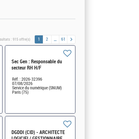
1
2
61
sultats :
915 offre(s)
Sec Gen : Responsable du
secteur RH H/F
Réf. : 2026-32396
07/08/2026
Service du numérique (SNUM)
Paris (75)
DGDDI (CID) - ARCHITECTE
LOGICIEL/ GESTIONNAIRE