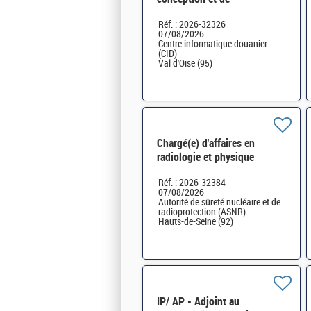
développement cat A H/F
Réf. : 2026-32326
07/08/2026
Centre informatique douanier
(CID)
Val d'Oise (95)
Chargé(e) d'affaires en
radiologie et physique
médicale H/F
Réf. : 2026-32384
07/08/2026
Autorité de sûreté nucléaire et de
radioprotection (ASNR)
Hauts-de-Seine (92)
IP/ AP - Adjoint au