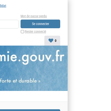
didat
Mot de passe perdu
Rester connecté
0