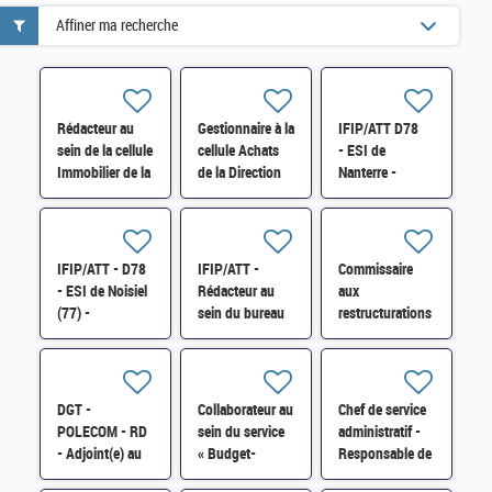
Affiner ma recherche
Rédacteur au
Gestionnaire à la
IFIP/ATT D78
sein de la cellule
cellule Achats
- ESI de
Immobilier de la
de la Direction
Nanterre -
Direction
interrégionale
Architecte
Interrégionale
des Douanes
technique (H/F)
des Douanes
d'Occitanie H/F
d'Occitanie H/F
IFIP/ATT - D78
IFIP/ATT -
Commissaire
- ESI de Noisiel
Rédacteur au
aux
(77) -
sein du bureau
restructurations
Exploitant-
GF-3B –
et à la
Exploitante
division 2
prévention des
système en
maîtrise
difficultés des
environnement
d'ouvrage
entreprises (54-
DGT -
Collaborateur au
Chef de service
virtualisé H/F
informatique.
55-57-88)
POLECOM - RD
sein du service
administratif -
H/F
- Adjoint(e) au
« Budget-
Responsable de
chef de bureau,
Immobilier-
la division