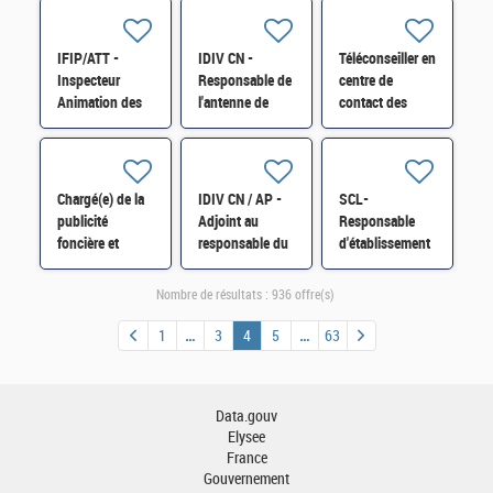
en charge de la
Logistique » H/F
collectivités
communication
locales H/F
externe H/F
IFIP/ATT -
IDIV CN -
Téléconseiller en
Inspecteur
Responsable de
centre de
Animation des
l'antenne de
contact des
réseaux du
Loches du CGR
professionnels
contrôle fiscal et
d'Indre-et-Loire
H/F
Référent
H/F
facturation
Chargé(e) de la
IDIV CN / AP -
SCL-
électronique H/F
publicité
Adjoint au
Responsable
foncière et
responsable du
d'établissement
d'enregistrement
Pôle de Contrôle
Paris H/F H/F
H/F
des revenus du
Nombre de résultats :
936 offre(s)
patrimoine du
Pas-de-Calais
1
3
4
5
63
H/F
Data.gouv
Elysee
France
Gouvernement