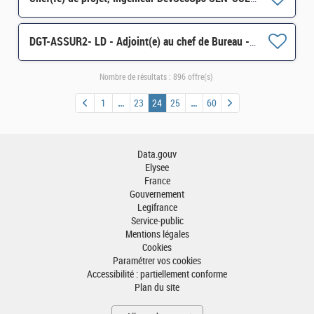
DGT-ASSUR2- LD - Adjoint(e) au chef de Bureau - Entreprises et intermédiaires d'assurance H/F
Nombre de résultats :
896 offre(s)
1
23
24
25
60
Data.gouv
Elysee
France
Gouvernement
Legifrance
Service-public
Mentions légales
Cookies
Paramétrer vos cookies
Accessibilité : partiellement conforme
Plan du site