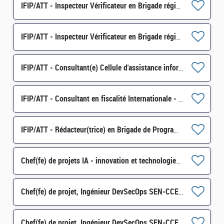
IFIP/ATT - Inspecteur Vérificateur en Brigade régionale - Poitiers H/F - Vacance 1
IFIP/ATT - Inspecteur Vérificateur en Brigade régionale - Bayonne H/F
IFIP/ATT - Consultant(e) Cellule d'assistance informatique (CAI) - Bordeaux H/F
IFIP/ATT - Consultant en fiscalité Internationale - Bordeaux H/F
IFIP/ATT - Rédacteur(trice) en Brigade de Programmation - Bordeaux - Vacance 2 H/F
Chef(fe) de projets IA - innovation et technologies SEN-SDRUN-099 H/F
Chef(fe) de projet, Ingénieur DevSecOps SEN-CCED-229 H/F
Chef(fe) de projet, Ingénieur DevSecOps SEN-CCED-229 H/F