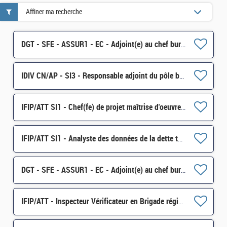
Affiner ma recherche
DGT - SFE - ASSUR1 - EC - Adjoint(e) au chef bureau H/F
IDIV CN/AP - SI3 - Responsable adjoint du pôle bâtiments datacentres H/F
IFIP/ATT SI1 - Chef(fe) de projet maîtrise d'oeuvre H/F
IFIP/ATT SI1 - Analyste des données de la dette technique H/F
DGT - SFE - ASSUR1 - EC - Adjoint(e) au chef bureau H/F
IFIP/ATT - Inspecteur Vérificateur en Brigade régionale - Angoulême H/F - Vacance 1