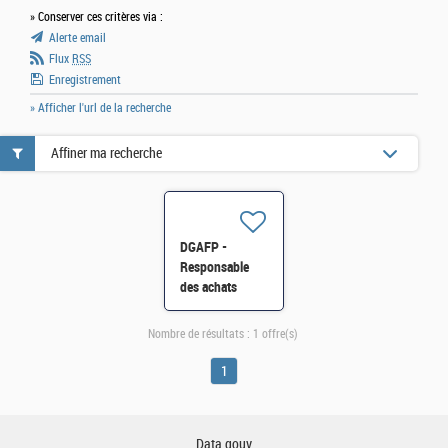
» Conserver ces critères via :
Alerte email
Flux
RSS
Enregistrement
» Afficher l'url de la recherche
Affiner ma recherche
DGAFP -
Responsable
des achats
(DRESS) H/F
Nombre de résultats :
1 offre(s)
1
Data.gouv