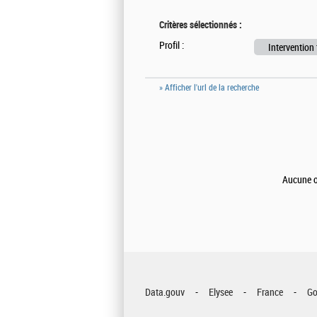
Critères sélectionnés :
Profil :
Intervention
» Afficher l'url de la recherche
Aucune of
Data.gouv
Elysee
France
Go