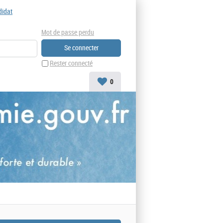
didat
Mot de passe perdu
Rester connecté
0