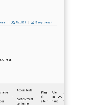
 email
Flux
RSS
Enregistrement
s critères
Accessibilité
amétrer
Plan
Aller
:
du
en
partiellement
kies
site
haut
conforme