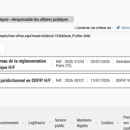
idiques-->Responsable des affaires juridiques
» Conserver ces critères via :
Alerte
-emploi/liste-offres.aspx?mode=list&lcid=1036&facet_Profile=3646
reau de la réglementation
Réf. : 2026-31259
29/07/2026
Direction
Paris (75)
ique H/F
 juridictionnel en DDFIP H/F
Réf. : 2026-28327
13/07/2026
DDFIP V
Par
Service-
Mentions
uvernement
Legifrance
Cookies
vos
public
légales
coo