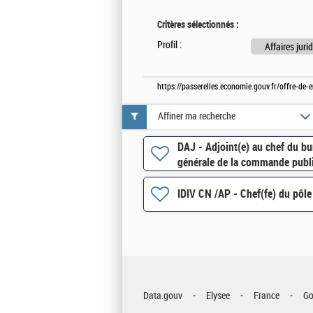
Critères sélectionnés :
Profil :
Affaires jur
https://passerelles.economie.gouv.fr/offre-de
Affiner ma recherche
DAJ - Adjoint(e) au chef du bu
générale de la commande publ
IDIV CN /AP - Chef(fe) du pôle
Data.gouv
Elysee
France
Go