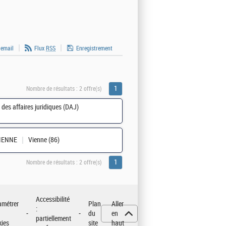
 email
Flux
RSS
Enregistrement
1
Nombre de résultats :
2 offre(s)
 des affaires juridiques (DAJ)
IENNE
Vienne (86)
1
Nombre de résultats :
2 offre(s)
Accessibilité
amétrer
Plan
Aller
:
du
en
partiellement
kies
site
haut