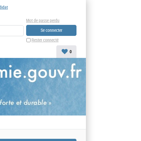
didat
Mot de passe perdu
Rester connecté
0