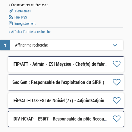
» Conserver ces critères via :
Alerte email
Flux
RSS
Enregistrement
» Afficher l'url de la recherche
Affiner ma recherche
IFIP/ATT - Admin - ESI Meyzieu - Chef(fe) de fabrication H/F
Sec Gen : Responsable de l'exploitation du SIRH (PADEX) H/F
IFiP/ATT–D78-ESI de Noisiel(77) - Adjoint/Adjointe au Responsable du Pôle Infrastructure Technique H/F
IDIV HC/AP - ESI67 - Responsable du pôle Recouvrement à l'ESI de Strasbourg H/F