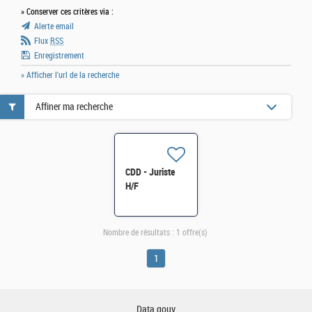
» Conserver ces critères via :
Alerte email
Flux
RSS
Enregistrement
» Afficher l'url de la recherche
Affiner ma recherche
CDD - Juriste
H/F
Nombre de résultats :
1 offre(s)
1
Data.gouv