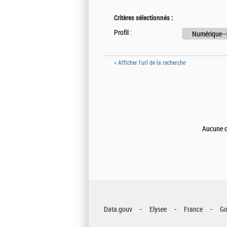
Critères sélectionnés :
Profil :
Numérique--
» Afficher l'url de la recherche
Aucune of
Data.gouv
Elysee
France
Go