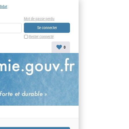
didat
Mot de passe perdu
Rester connecté
0