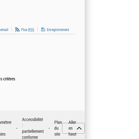
 email
Flux
RSS
Enregistrement
s critères
Accessibilité
amétrer
Plan
Aller
:
du
en
partiellement
kies
site
haut
conforme