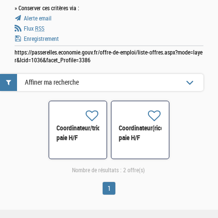
» Conserver ces critères via :
Alerte email
Flux
RSS
Enregistrement
https://passerelles.economie.gouv.fr/offre-de-emploi/liste-offres.aspx?mode=laye
r&lcid=1036&facet_Profile=3386
Affiner ma recherche
Coordinateur/trice
Coordinateur(rice)
paie H/F
paie H/F
Nombre de résultats :
2 offre(s)
1