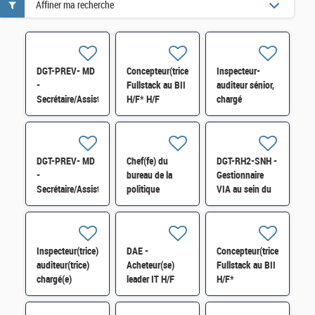
Affiner ma recherche
DGT-PREV- MD
Concepteur(trice)/Développeur(euse)
Inspecteur-
-
Fullstack au BII
auditeur sénior,
Secrétaire/Assistant(e)
H/F* H/F
chargé
H/F
notamment des
CJIP au DCAE
de l'Agence
Française
DGT-PREV- MD
Chef(fe) du
DGT-RH2-SNH -
Anticorruption
-
bureau de la
Gestionnaire
H/F
Secrétaire/Assistant(e)
politique
VIA au sein du
H/F
budgétaire
bureau des
(1BPB) H/F*
ressources
humaines des
services à
Inspecteur(trice)-
DAE -
Concepteur(trice)/Dévelop
l'étranger H/F
auditeur(trice)
Acheteur(se)
Fullstack au BII
chargé(e)
leader IT H/F
H/F*
notamment des
CJIP au DCAE