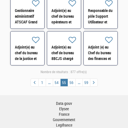
de l'AFA H/F
Gestionnaire
Adjoint(e) au
Responsable du
administratif
chef de bureau
pôle Support
ATSCAF Grand
opérateurs et
Utilisateur et
Paris - Poste en
organismes
Matériels
détachement
publics d'État
Informatiques
H/F
(2B2O) H/F* H/F
H/F
Adjoint(e) au
Adjoint(e) au
Adjoint (e) au
chef du bureau
chef de bureau
Chef du bureau
de la justice et
8BCJS chargé
des finances et
des médias
de la synthèse
des politiques
(8BJM) H/F*
budgétaire
de l'Union
Nombre de résultats :
877 offre(s)
mission « Sport,
européenne
jeunesse » H/F*
(7BUE) H/F*
1
54
55
56
59
Data.gouv
Elysee
France
Gouvernement
Legifrance