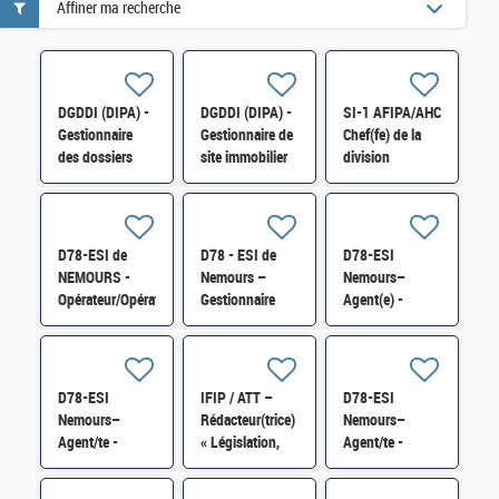
Affiner ma recherche
DGDDI (DIPA) -
DGDDI (DIPA) -
SI-1 AFIPA/AHC
Gestionnaire
Gestionnaire de
Chef(fe) de la
des dossiers
site immobilier
division
contentieux et
(cat. A) H/F
technologies et
suivi des
outillage H/F
marchandises
(Cat. B) H/F
D78-ESI de
D78 - ESI de
D78-ESI
NEMOURS -
Nemours –
Nemours–
Opérateur/Opératrice
Gestionnaire
Agent(e) -
machine et
logistique au
Centre National
cariste à l'Atelier
sein du pôle RH
de Traitement
Édition
et logistique de
FICOBA
impression
proximité H/F
FICOVIE et MNT
D78-ESI
IFIP / ATT –
D78-ESI
finition H/F
des déclarations
Nemours–
Rédacteur(trice)
Nemours–
2736 H/F
Agent/te -
« Législation,
Agent/te -
Centre National
réglementation-
Centre National
de Traitement
droit du
de Traitement