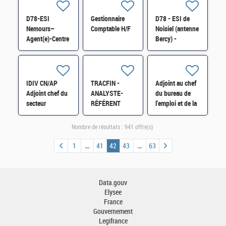
FICOBA
recouvrement
FICOBA
FICOVIE et MNT
forcé » H/F
FICOVIE et MNT
D78-ESI
Gestionnaire
D78 - ESI de
des déclarations
des déclarations
Nemours–
Comptable H/F
Noisiel (antenne
2736 H/F
2736 H/F
Agent(e)-Centre
Bercy) -
National de
Assistant/assistante
Traitement
utilisateur-
FICOBA
utilisatrice
FICOVIE et MNT
informatique
IDIV CN/AP
TRACFIN -
Adjoint au chef
des déclarations
H/F
Adjoint chef du
ANALYSTE-
du bureau de
2736 H/F
secteur
RÉFÉRENT
l'emploi et de la
« Réglementation
orientation et
formation
comptable
relations avec
professionnelle
Nombre de résultats :
941 offre(s)
secteur public
les déclarants
(6BEFP) H/F
local et
H/F
1
41
42
43
63
hospitalier » H/F
Data.gouv
Elysee
France
Gouvernement
Legifrance