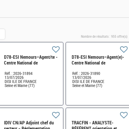
Nombre de résultats :
955 offre(s)
D78-ESI Nemours–Agent/te -
D78-ESI Nemours–Agent(e)-
Centre National de
Centre National de
Traitement FICOBA FICOVIE
Traitement FICOBA FICOVIE
Réf. : 2026-31894
Réf. : 2026-31890
et MNT des déclarations
et MNT des déclarations
13/07/2026
13/07/2026
2736 H/F
2736 H/F
DISI ILE DE FRANCE
DISI ILE DE FRANCE
Seine et Marne (77)
Seine et Marne (77)
IDIV CN/AP Adjoint chef du
TRACFIN - ANALYSTE-
secteur « Réglementation
RÉFÉRENT orientation et