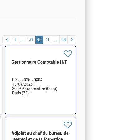
1
39
40
41
64
Gestionnaire Comptable H/F
Réf. : 2026-29804
13/07/2026
Société coopérative (Coop)
Paris (75)
Adjoint au chef du bureau de
l'emploi et de la formation