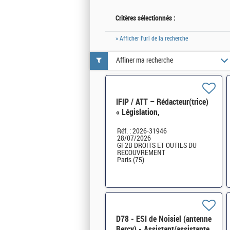
Critères sélectionnés :
» Afficher l'url de la recherche
Affiner ma recherche
IFIP / ATT – Rédacteur(trice)
« Législation,
réglementation- droit du
Réf. : 2026-31946
recouvrement forcé » H/F
28/07/2026
GF2B DROITS ET OUTILS DU
RECOUVREMENT
Paris (75)
D78 - ESI de Noisiel (antenne
Bercy) - Assistant/assistante