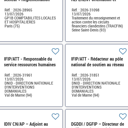
comptable secteur public
relations avec les déclarants
Réf. : 2026-28965
Réf. : 2026-31098
local et hospitalier » H/F
H/F
13/07/2026
13/07/2026
GP1B COMPTABILITES LOCALES
Traitement du renseignement et
ET HOSPITALIERES
action contre les circuits
Paris (75)
financiers clandestins (TRACFIN)
Seine Saint-Denis (93)
IFIP/ATT - Responsable du
IFIP/ATT - Rédacteur au pôle
service ressources humaines
national de soutien au réseau
- formation professionnelle
en matière de successions
Réf. : 2026-31961
Réf. : 2026-31851
H/F
vacantes H/F
13/07/2026
13/07/2026
DNID - DIRECTION NATIONALE
DNID - DIRECTION NATIONALE
D'INTERVENTIONS
D'INTERVENTIONS
DOMANIALES
DOMANIALES
Val de Marne (94)
Val de Marne (94)
IDIV CN/AP – Adjoint au
DGDDI / DGFIP – Directeur de