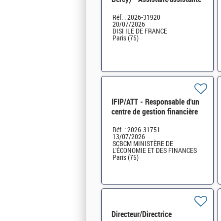
utilisateur-utilisatrice
Réf. : 2026-31920
informatique H/F
20/07/2026
DISI ILE DE FRANCE
Paris (75)
IFIP/ATT - Responsable d'un
centre de gestion financière
(CGF) au DCM MEFSIN H/F
Réf. : 2026-31751
13/07/2026
SCBCM MINISTÈRE DE
L'ÉCONOMIE ET DES FINANCES
Paris (75)
Directeur/Directrice