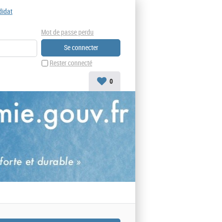
didat
Mot de passe perdu
Rester connecté
0