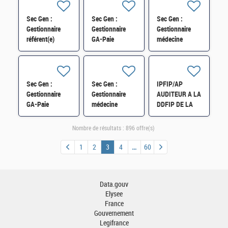
AIX H/F
Sec Gen :
Sec Gen :
Sec Gen :
Gestionnaire
Gestionnaire
Gestionnaire
référent(e)
GA-Paie
médecine
expert(e) GA-
(CSRH/C) H/F
statutaire
paye des agents
(CSRH/Pôle
contractuels
Médical) H/F
(CSRH/C) H/F
Sec Gen :
Sec Gen :
IPFIP/AP
Gestionnaire
Gestionnaire
AUDITEUR A LA
GA-Paie
médecine
DDFIP DE LA
(CSRH/C) H/F
statutaire
MEUSE H/F
(CSRH/Pôle
Nombre de résultats :
896 offre(s)
Médical) H/F
1
2
3
4
60
Data.gouv
Elysee
France
Gouvernement
Legifrance