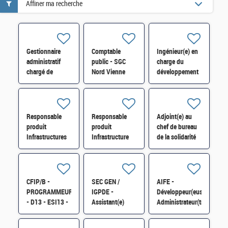
Affiner ma recherche
Gestionnaire
Comptable
Ingénieur(e) en
administratif
public - SGC
charge du
chargé de
Nord Vienne
développement
maintenances
Châtellerault et
et de
dans le domaine
antenne Loudun
l'exploitation du
immobilier H/F
H/F
simulateur
SOFIA H/F
Responsable
Responsable
Adjoint(e) au
produit
produit
chef de bureau
Infrastructures
Infrastructure
de la solidarité
Réseaux et
Linux et
et de l'insertion
Télécom H/F
Automatisation
(6BSI) H/F*
H/F
CFIP/B -
SEC GEN /
AIFE -
PROGRAMMEUR
IGPDE -
Développeur(euse)
- D13 - ESI13 -
Assistant(e)
Administrateur(trice)
Exploitant(e)
informatique de
ServiceNow H/F
Applicatif sur
proximité H/F