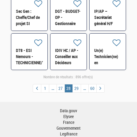
Continuité
économique et
Sec Gen :
DGT - BUDGET-
IP/AP –
d'AFPME
Cheffe/Chef de
OP -
Secrétariat
(DRFIP 31) H/F
projet SI
Gestionnaire
général H/F
bâtimentaire
budgétaire et
sensible H/F
comptable H/F
D78 - ESI
IDIV HC / AP -
Un(e)
Nemours -
Conseiller aux
Technicien(ne)
TECHNICIENNE/TECHNICIEN
Décideurs
en
RESEAUX,
Locaux (CDL) de
radiofréquences
TELECOMS,
Périgueux H/F
au département
Nombre de résultats :
896 offre(s)
et/ou
Contrôles H/F
MULTIMEDIAS
1
27
28
29
60
et
MAINTENANCE
H/F
Data.gouv
Elysee
France
Gouvernement
Legifrance