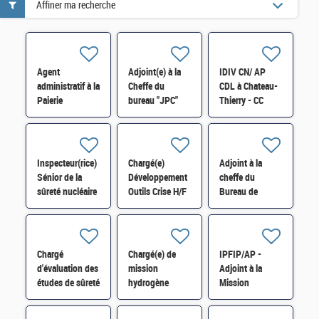
Affiner ma recherche
Agent
Adjoint(e) à la
IDIV CN/ AP
administratif à la
Cheffe du
CDL à Chateau-
Paierie
bureau "JPC"
Thierry - CC
départementale
Pénal H/F
Charly sur
H/F
MArne et CC
Retz-en Valois-
H/F
Inspecteur(rice)
Chargé(e)
Adjoint à la
Sénior de la
Développement
cheffe du
sûreté nucléaire
Outils Crise H/F
Bureau de
au Service de
Statistique et
Suivi du Parc
d'Exploitation
Electronucléaire
des Cœur H/F
H/F
Chargé
Chargé(e) de
IPFIP/AP -
d'évaluation des
mission
Adjoint à la
études de sûreté
hydrogène
Mission
des réacteurs
Industrie SI-
régionale de
nucléaires H/F
SDTME-193 H/F
Conseil, de