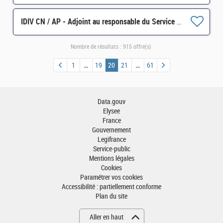
IDIV CN / AP - Adjoint au responsable du Service de Gestion Comptable de Montargis H/F
Nombre de résultats :
915 offre(s)
1
19
20
21
61
Data.gouv
Elysee
France
Gouvernement
Legifrance
Service-public
Mentions légales
Cookies
Paramétrer vos cookies
Accessibilité : partiellement conforme
Plan du site
Aller en haut