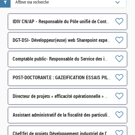
Affiner ma recherche
IDIV CN/AP - Responsable du Pôle unifié de Contrôle des professionnels des Ardennes H/F
DGT-DSI- Développeur(euse) web Sharepoint expert et full stack .NET/Angular H/F
Comptable public- Responsable du Service des impôts des particuliers (SIP) de Tulle H/F
POST-DOCTORANT.E : GAZEIFICATION ESSAIS PILOTES (H/F) – CDD 12 mois H/F
Directeur de projets « efficacité opérationnelle » H/F
Assistant administratif de la fiscalité des particuliers H/F
Chef(fe) de projets Développement industriel de l'éolien (en mer et terrestre) SI-SDTME-171 H/F