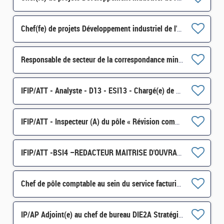
Chef(fe) de projets Développement industriel de l'éolien (en mer et terrestre) SI-SDTME-171 H/F
Responsable de secteur de la correspondance ministérielle H/F
IFIP/ATT - Analyste - D13 - ESI13 - Chargé(e) de Continuité d'Activité Informatique H/F
IFIP/ATT - Inspecteur (A) du pôle « Révision comptable » H/F
IFIP/ATT -BSI4 –REDACTEUR MAITRISE D'OUVRAGE (MOA) - H/F
Chef de pôle comptable au sein du service facturier (SFACT) ville de Paris à la DRFIP de Paris H/F
IP/AP Adjoint(e) au chef de bureau DIE2A Stratégie et Doctrine de l'immobilier de l'Etat H/F