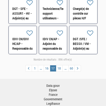
Risques et Audit
H/F
DGT - SFE -
Technicienne/Technicien
Chargé(e) de
ASSUR1 - HV -
support
contrôle sur
Adjoint(e) au
utilisateurs -
pièces H/F
chef bureau H/F
D44 - ESI 49
H/F
IDIV CN/IDIV
IDIV CN/AP -
DGT /SFE /
HC/AP -
Adjoint du
BESSII / VM -
Responsable du
responsable du
Adjoint(e) au
pôle "Comptes
Service
responsable du
annuels" du
Départemental
bureau H/F
Nombre de résultats :
896 offre(s)
bureau 2FCE-1D
des impôts
H/F
fonciers - H/F
1
16
17
18
60
Data.gouv
Elysee
France
Gouvernement
Legifrance