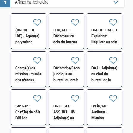
Affiner ma recherche
(DGDDI - DI
IFIP/ATT –
DGDDI - DNRED
IDF) - Agent(e)
Rédacteur au
Exploitant
polyvalent
sein du bureau
linguiste au sein
maintenance/
animation de la
du groupement
accueil au sein
fiscalité des
interministériel
de l'Unité de
professionnels
de contrôle H/F
Soutien (cat. C)
H/F
Chargé(e) de
Rédactrice/Rédacteur
DAJ - Adjoint(e)
H/F
mission « tutelle
juridique au
au chef du
des réseaux
bureau du droit
bureau de la
consulaires et
privé général
réglementation
filière «
H/F
générale de la
automobile et
commande
mobilité H/F
publique H/F
Sec Gen :
DGT - SFE -
IPFiP/AP -
Chef(fe) de pôle
ASSUR1 - HV -
Auditeur -
BRH de
Adjoint(e) au
Mission
Proximité (BRH
chef bureau H/F
Départementale
du SG) H/F
Maîtrise des