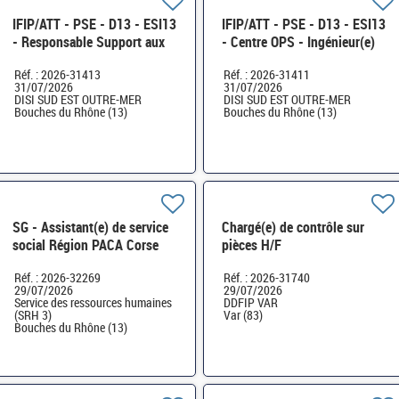
IFIP/ATT - PSE - D13 - ESI13
IFIP/ATT - PSE - D13 - ESI13
- Responsable Support aux
- Centre OPS - Ingénieur(e)
Infrastructures Locales (SIL)
DevOps H/F
Réf. : 2026-31413
Réf. : 2026-31411
H/F
31/07/2026
31/07/2026
DISI SUD EST OUTRE-MER
DISI SUD EST OUTRE-MER
Bouches du Rhône (13)
Bouches du Rhône (13)
SG - Assistant(e) de service
Chargé(e) de contrôle sur
social Région PACA Corse
pièces H/F
H/F
Réf. : 2026-32269
Réf. : 2026-31740
29/07/2026
29/07/2026
Service des ressources humaines
DDFIP VAR
(SRH 3)
Var (83)
Bouches du Rhône (13)