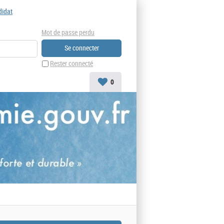
didat
Mot de passe perdu
Rester connecté
0