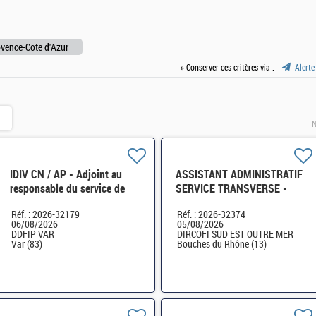
vence-Cote d'Azur
» Conserver ces critères via :
Alerte
N
IDIV CN / AP - Adjoint au
ASSISTANT ADMINISTRATIF
responsable du service de
SERVICE TRANSVERSE -
gestion comptable H/F
BUDGET IMMOBILIER
Réf. : 2026-32179
Réf. : 2026-32374
LOGISTIQUE (CHORUS)
06/08/2026
05/08/2026
MARSEILLE H/F
DDFIP VAR
DIRCOFI SUD EST OUTRE MER
Var (83)
Bouches du Rhône (13)