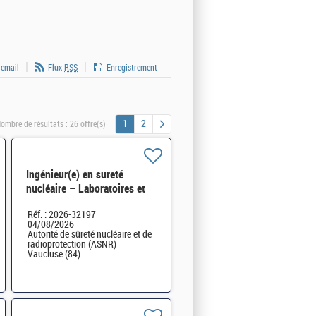
 email
Flux
RSS
Enregistrement
1
2
ombre de résultats :
26 offre(s)
Ingénieur(e) en sureté
nucléaire – Laboratoires et
installations amont du cycle
Réf. : 2026-32197
du combustible H/F
04/08/2026
Autorité de sûreté nucléaire et de
radioprotection (ASNR)
Vaucluse (84)