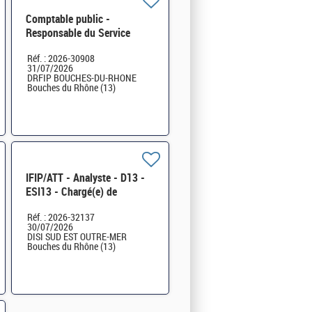
Comptable public -
Responsable du Service
départemental de
Réf. : 2026-30908
l'enregistrement (SDE)
31/07/2026
Marseille - H/F
DRFIP BOUCHES-DU-RHONE
Bouches du Rhône (13)
IFIP/ATT - Analyste - D13 -
ESI13 - Chargé(e) de
Continuité d'Activité
Réf. : 2026-32137
Informatique H/F
30/07/2026
DISI SUD EST OUTRE-MER
Bouches du Rhône (13)