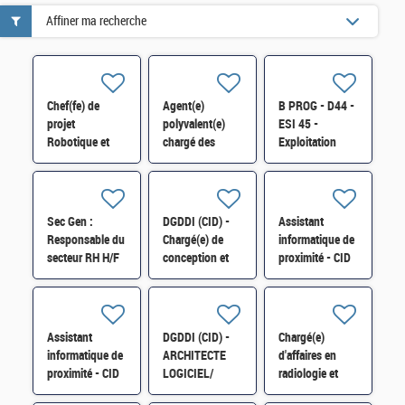
Affiner ma recherche
Chef(fe) de
Agent(e)
B PROG - D44 -
projet
polyvalent(e)
ESI 45 -
Robotique et
chargé des
Exploitation
Industrie du
fonctions de
applicative H/F
futur-SI-
chauffeur,
SDTME-081 H/F
d'accueil, de
courrier et de
Sec Gen :
DGDDI (CID) -
Assistant
manutention
Responsable du
Chargé(e) de
informatique de
(H/F)
secteur RH H/F
conception et
proximité - CID
de
34 -B PAU -
développement
D13 - ESI34 -
cat A H/F
H/F
Assistant
DGDDI (CID) -
Chargé(e)
informatique de
ARCHITECTE
d'affaires en
proximité - CID
LOGICIEL/
radiologie et
34 - B - PAU -
GESTIONNAIRE
physique