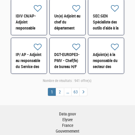
D13 - ESI34 -
OUTILS - cat A
médicale H/F
H/F
H/F
IDIV CN/AP-
Un(e) Adjoint au
SEC:GEN
Adjoint
chef du
Spécialiste des
responsable
département
outils d'aide à la
division
Comptabilité
traduction H/F
Ressources
administrative
Humaines -
H/F
Formation
IP/ AP - Adjoint
DGT-EUROPE3-
Adjoint(e) à la
Professionnelle
au responsable
PMV - Chef(fe)
responsable du
H/F
du Service des
de bureau H/F
secteur des
Impôts des
distinctions
Entreprises
honorifiques
Nombre de résultats :
941 offre(s)
(SIE) de Corbeil
H/F
H/F
1
2
63
Data.gouv
Elysee
France
Gouvernement