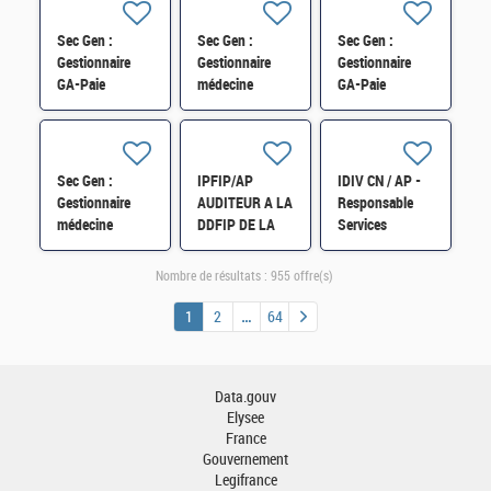
contractuels
(CSRH/C) H/F
Sec Gen :
Sec Gen :
Sec Gen :
Gestionnaire
Gestionnaire
Gestionnaire
GA-Paie
médecine
GA-Paie
(CSRH/C) H/F
statutaire
(CSRH/C) H/F
(CSRH/Pôle
Médical) H/F
Sec Gen :
IPFIP/AP
IDIV CN / AP -
Gestionnaire
AUDITEUR A LA
Responsable
médecine
DDFIP DE LA
Services
statutaire
MEUSE H/F
d'Appui aux
(CSRH/Pôle
Service des
Nombre de résultats :
955 offre(s)
Médical) H/F
Impôts des
Entreprises SA-
1
2
64
SIE à Verdun
H/F
Data.gouv
Elysee
France
Gouvernement
Legifrance