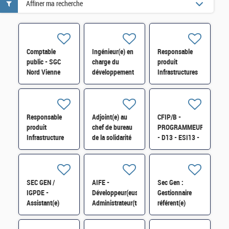
Affiner ma recherche
Comptable
Ingénieur(e) en
Responsable
public - SGC
charge du
produit
Nord Vienne
développement
Infrastructures
Châtellerault et
et de
Réseaux et
antenne Loudun
l'exploitation du
Télécom H/F
H/F
simulateur
SOFIA H/F
Responsable
Adjoint(e) au
CFIP/B -
produit
chef de bureau
PROGRAMMEUR
Infrastructure
de la solidarité
- D13 - ESI13 -
Linux et
et de l'insertion
Exploitant(e)
Automatisation
(6BSI) H/F*
Applicatif sur
H/F
AIX H/F
SEC GEN /
AIFE -
Sec Gen :
IGPDE -
Développeur(euse)
Gestionnaire
Assistant(e)
Administrateur(trice)
référent(e)
informatique de
ServiceNow H/F
expert(e) GA-
proximité H/F
paye des agents